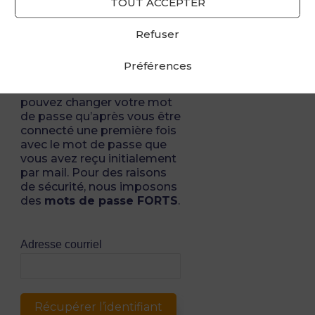
TOUT ACCEPTER
*
Champ requis
Refuser
Préférences
ATTENTION
: vous ne
pouvez changer votre mot
de passe qu’après vous être
connecté une première fois
avec le mot de passe que
vous avez reçu initialement
par mail. Pour des raisons
de sécurité, nous imposons
des
mots de passe FORTS
.
Adresse courriel