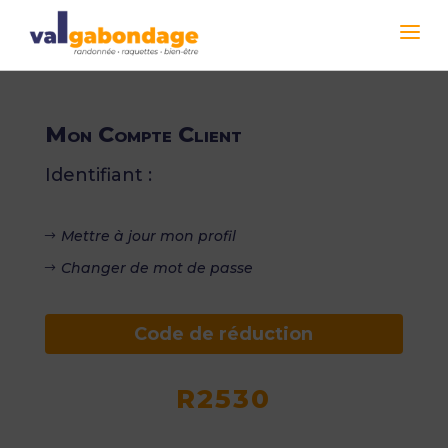
Mon Compte Client
Identifiant :
Mettre à jour mon profil
Changer de mot de passe
Code de réduction
R2530