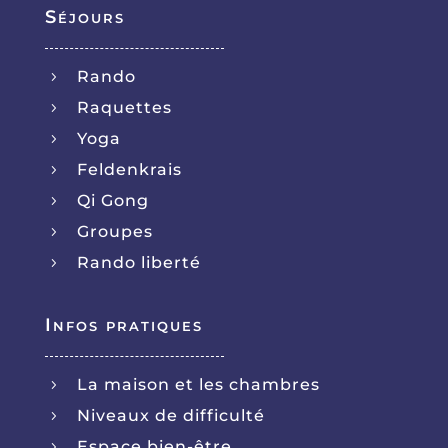
Séjours
Rando
5
Raquettes
5
Yoga
5
Feldenkrais
5
Qi Gong
5
Groupes
5
Rando liberté
5
Infos pratiques
La maison et les chambres
5
Niveaux de difficulté
5
Espace bien-être
5