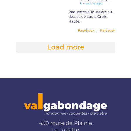
6 months ago
Raquettes à Toussière au-
dessus de Lus la Croix
Haute.
Facebook
·
Partager
Load more
450 route de Plainie
La Jarjatte