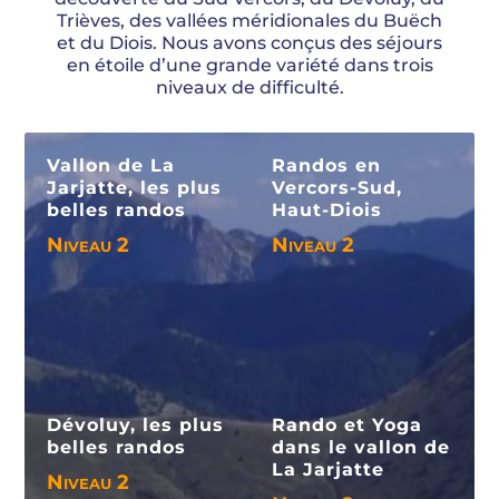
Trièves, des vallées méridionales du Buëch
et du Diois. Nous avons conçus des séjours
en étoile d’une grande variété dans trois
niveaux de difficulté.
Vallon de La
Randos en
Jarjatte, les plus
Vercors-Sud,
belles randos
Haut-Diois
Niveau 2
Niveau 2
Voir le séjour
Voir le séjour
Dévoluy, les plus
Rando et Yoga
belles randos
dans le vallon de
La Jarjatte
Niveau 2