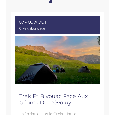
07 - 09 AOÛT
Valgabondage
Trek Et Bivouac Face Aux
Géants Du Dévoluy
La Jarjatte, Lus la Croix-Haute