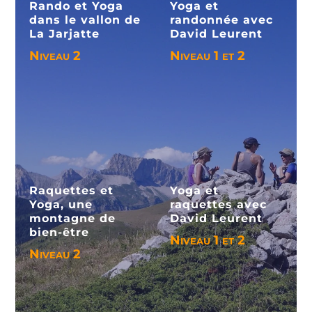
Rando et Yoga
Yoga et
dans le vallon de
randonnée avec
La Jarjatte
David Leurent
Niveau 2
Niveau 1 et 2
Voir le séjour
Voir le séjour
Raquettes et
Yoga et
Yoga, une
raquettes avec
montagne de
David Leurent
bien-être
Niveau 1 et 2
Niveau 2
Voir le séjour
Voir le séjour