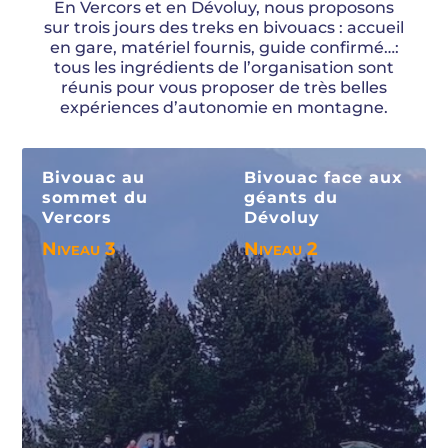
En Vercors et en Dévoluy, nous proposons
sur trois jours des treks en bivouacs : accueil
en gare, matériel fournis, guide confirmé…:
tous les ingrédients de l’organisation sont
réunis pour vous proposer de très belles
expériences d’autonomie en montagne.
Bivouac au
Bivouac face aux
sommet du
géants du
Vercors
Dévoluy
Niveau 3
Niveau 2
Voir le séjour
Voir le séjour