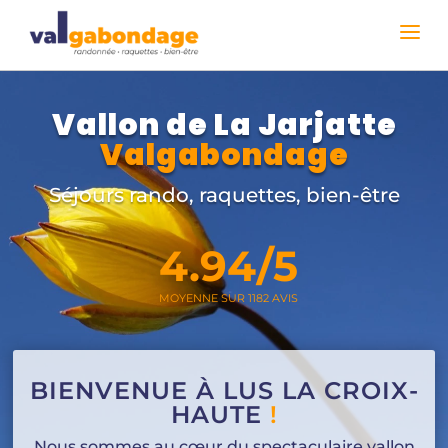
Vallon de La Jarjatte
Valgabondage
Séjours rando, raquettes, bien-être
4.94/5
MOYENNE SUR 1182 AVIS
BIENVENUE À LUS LA CROIX-
HAUTE
!
Nous sommes au cœur du spectaculaire vallon