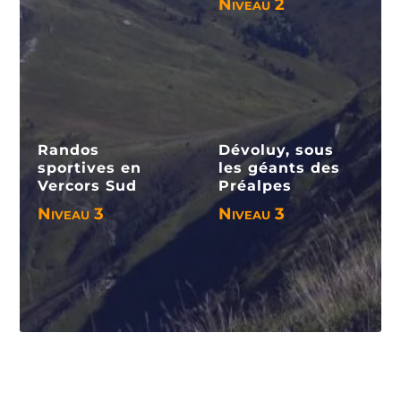
Niveau 2
Voir le séjour
Voir le séjour
Randos
Dévoluy, sous
sportives en
les géants des
Vercors Sud
Préalpes
Niveau 3
Niveau 3
Voir le séjour
Voir le séjour