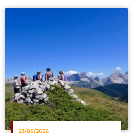
Bonjour, il manque un peu de chauffage dans la
chambre 14 notamment la salle de bains.
Bonjour et merci pour ce retour. habituellement
on nous demande plutôt de baisser que de
monter mais nous tenons compte de votre
ressenti. Au plaisir.
En savoir plus sur la note client
Publié par maddaluno le 15-03-2026
Séjour "YOGA et RAQUETTE : UNE MONTAGNE
DE BIEN-ÊTRE"
23/08/2026