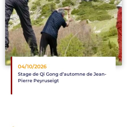
Séjour "YOGA et RAQUETTE : UNE MONTAGNE
DE BIEN-ÊTRE"
5
/5
04/10/2026
Stage de Qi Gong d’automne de Jean-
Pierre Peyruseigt
Magnifique séjour ! Tout est au top : l'accueil, le
confort, les repas, les cours de yoga, les
randonnées, les paysages. Je recommande la
Jarjatte de Cathy et Jean Marc, les yeux fermés !