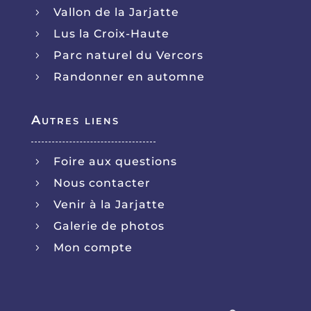
un vrai plaisir de vous avoir avec nous à La
Vallon de la Jarjatte
5
Jarjatte !
Lus la Croix-Haute
5
En savoir plus sur la note client
Parc naturel du Vercors
5
Publié par Bourguet Frédéric le 15-02-2026
Séjour "YOGA et RAQUETTE : UNE MONTAGNE
Randonner en automne
5
DE BIEN-ÊTRE"
Autres liens
5
/5
Foire aux questions
5
Nous contacter
5
Venir à la Jarjatte
5
Galerie de photos
5
Mon compte
5
Depuis 6 ou 7 ans , c'est toujours avec le même