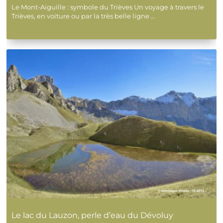
Le Mont-Aiguille : symbole du Trièves Un voyage à travers le
Une très agréable semaine, même si la météo
Trièves, en voiture ou par la très belle ligne …
n’était pas de la partie. Belles randos en
raquettes dans une ambiance neigeuse, et
séances de yoga au top, comme toujours, le tout
avec un groupe très agréable ! Une semaine qui
ressource.
Merci Stéphanie pour ce sympathique retour.
J'espère que le petit problème de genou va vite
s'arranger !
En savoir plus sur la note client
Publié par Stephanie le 22-02-2026
Séjour "YOGA et RAQUETTE : UNE MONTAGNE
DE BIEN-ÊTRE"
5
/5
Le lac du Lauzon, perle d’eau du Dévoluy