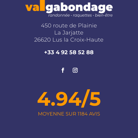
rejouissent les papilles.
Ce fût un plaisir de partagée cette belle semaine
à La Jarjatte avec toi. Merci pour ce retour
450 route de Plainie
chaleureux et sympathique. Dette semaine,
La Jarjatte
Nous nous occupons bien de Christelle...
26620 Lus la Croix-Haute
En savoir plus sur la note client
+33 4 92 58 52 88
Publié par Chagneau le 17-02-2026
Séjour "YOGA et RAQUETTE : UNE MONTAGNE
DE BIEN-ÊTRE"
5
4.94/5
/5
MOYENNE SUR 1184 AVIS