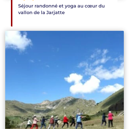
Séjour randonné et yoga au cœur du
5
vallon de la Jarjatte
/5
L'équipe est vraiment accueillante, bienveillante
et joyeuse ! Les randos sont absolument
magnifiques, et les séances de yoga,
franchement salvatrices, sont adaptées à tous
les niveaux avec une attention particulière aux
limites de chacun.e. Le gîte est très chaleureux
et très confortable. Et pour couronner le tout, on
mange vraiment très très bien ! Merci Cathy,