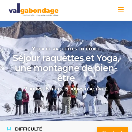
Yoga et raquettes en étoile
Séjour raquettes et Yoga,
une montagne de bien-
être
7 jours, 6 nuits, 5 jours d’activité
DIFFICULTÉ