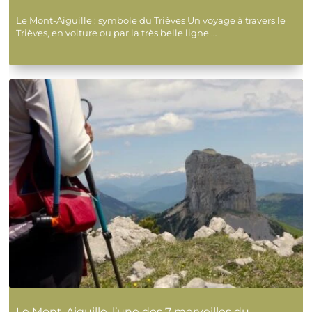
Le Mont-Aiguille : symbole du Trièves Un voyage à travers le
Trièves, en voiture ou par la très belle ligne …
J'ai l'impression d'être partie à l'autre bout du
monde, tant par les paysages, la pratique du
yoga et l'authenticité de l'accueil de Cathie et
JM. Magnifique semaine avec des conditions
climatiques spéciales...
Merci. Effectivement, Vous avez eu droit à l'hiver,
la nouvelle équipe arrive avec l'été ! Sans
transition... C'est vrai que cette année est très
spéciale !
En savoir plus sur la note client
Publié par Le Sosse le 22-02-2026
Séjour "YOGA et RAQUETTE : UNE MONTAGNE
Le Mont-Aiguille, l’une des 7 merveilles du