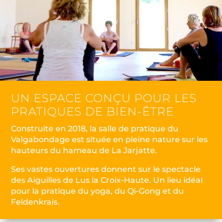
UN ESPACE CONÇU POUR LES
PRATIQUES DE BIEN-ÊTRE
Construite en 2018, la salle de pratique du
Valgabondage est située en pleine nature sur les
hauteurs du hameau de La Jarjatte.
Ses vastes ouvertures donnent sur le spectacle
des Aiguilles de Lus la Croix-Haute. Un lieu idéal
pour la pratique du yoga, du Qi-Gong et du
Feldenkrais.