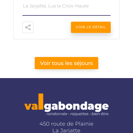
La Jarjatte, Lus la Croix-Haute
VOIR LE DÉTAIL
Voir tous les séjours
450 route de Plainie
La Jarjatte