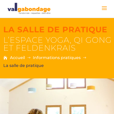
LA SALLE DE PRATIQUE
L’ESPACE YOGA, QI GONG
ET FELDENKRAIS
Accueil
Informations pratiques
$
$
La salle de pratique