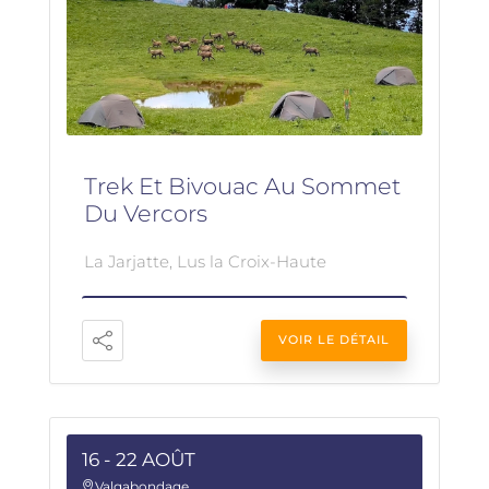
Trek Et Bivouac Au Sommet
Du Vercors
La Jarjatte, Lus la Croix-Haute
VOIR LE DÉTAIL
16 - 22 AOÛT
Valgabondage