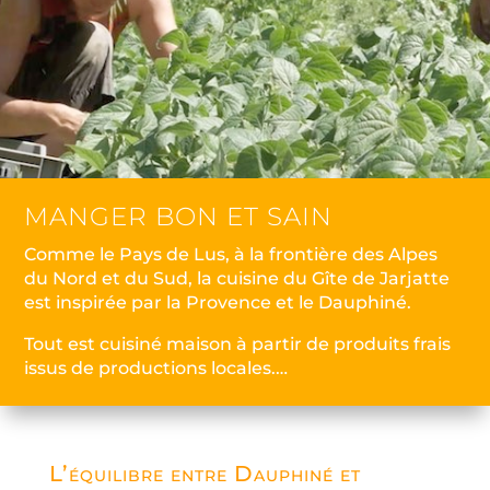
MANGER BON ET SAIN
Comme le Pays de Lus, à la frontière des Alpes
du Nord et du Sud, la cuisine du Gîte de Jarjatte
est inspirée par la Provence et le Dauphiné.
Tout est cuisiné maison à partir de produits frais
issus de productions locales.…
L’équilibre entre Dauphiné et