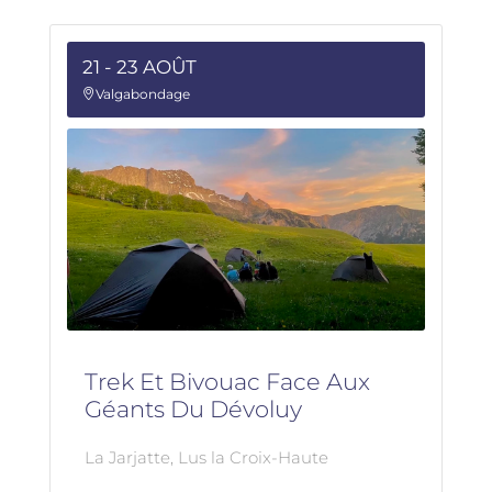
21 - 23 AOÛT
Valgabondage
Trek Et Bivouac Face Aux
Géants Du Dévoluy
La Jarjatte, Lus la Croix-Haute