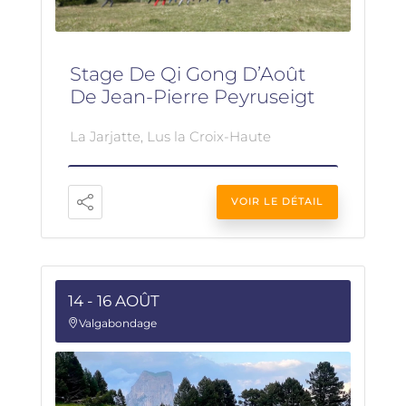
Stage De Qi Gong D’Août
De Jean-Pierre Peyruseigt
La Jarjatte, Lus la Croix-Haute
VOIR LE DÉTAIL
14 - 16 AOÛT
Valgabondage