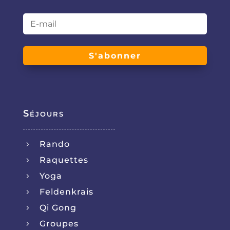
S'abonner
Séjours
Rando
5
Raquettes
5
Yoga
5
Feldenkrais
5
Qi Gong
5
Groupes
5