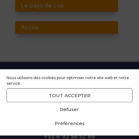
Le pays de Lus
Accès
Nous utilisons des cookies pour optimiser notre site web et notre
service.
TOUT ACCEPTER
Refuser
450 route de Plainie
La Jarjatte
Préférences
26620 Lus la Croix-Haute
+33 4 92 58 52 88