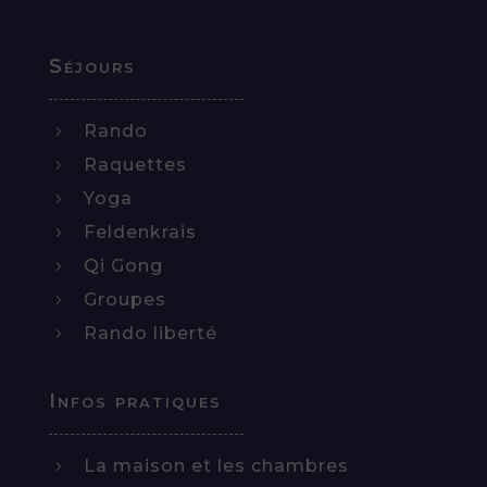
Séjours
Rando
5
Raquettes
5
Yoga
5
Feldenkrais
5
Qi Gong
5
Groupes
5
Rando liberté
5
Infos pratiques
La maison et les chambres
5