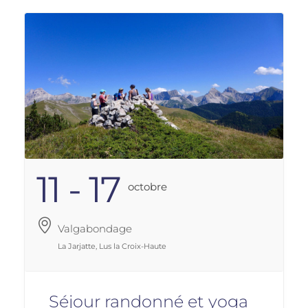
11 - 17
Octobre
Valgabondage
La Jarjatte, Lus la Croix-Haute
Séjour randonné et yoga