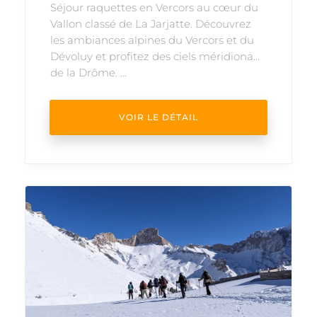
Séjour raquettes en Vercors au cœur du
Vallon classé de La Jarjatte. Découvrez
les ambiances alpines du Vercors et du
Dévoluy et profitez des ciels méridionaux
de la Drôme. ...
VOIR LE DÉTAIL