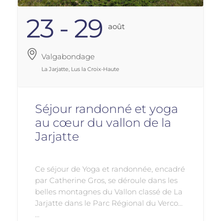
23 - 29
Août
Valgabondage
La Jarjatte, Lus la Croix-Haute
Séjour randonné et yoga
au cœur du vallon de la
Jarjatte
Ce séjour de Yoga et randonnée, encadré
par Catherine Gros, se déroule dans les
belles montagnes du Vallon classé de La
Jarjatte dans le Parc Régional du Vercors
...