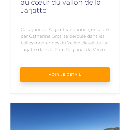
au cœur du vallon de la
Jarjatte
Ce séjour de Yoga et randonnée, encadré
par Catherine Gros, se déroule dans les
belles montagnes du Vallon classé de La
Jarjatte dans le Parc Régional du Vercors
...
VOIR LE DÉTAIL