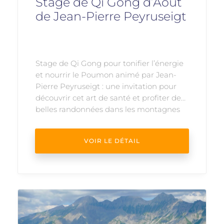
Stage de Qi Gong d’Août
de Jean-Pierre Peyruseigt
Stage de Qi Gong pour tonifier l’énergie
et nourrir le Poumon animé par Jean-
Pierre Peyruseigt : une invitation pour
découvrir cet art de santé et profiter de
belles randonnées dans les montagnes
du Vercors Sud. ...
VOIR LE DÉTAIL