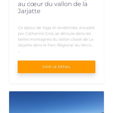
au cœur du vallon de la
Jarjatte
Ce séjour de Yoga et randonnée, encadré
par Catherine Gros, se déroule dans les
belles montagnes du Vallon classé de La
Jarjatte dans le Parc Régional du Vercors
...
VOIR LE DÉTAIL