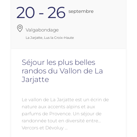
20 - 26
Septembre
Valgabondage
La Jarjatte, Lus la Croix-Haute
Séjour les plus belles
randos du Vallon de La
Jarjatte
Le vallon de La Jarjatte est un écrin de
nature aux accents alpins et aux
parfums de Provence. Un séjour de
randonnée tout en diversité entre
Vercors et Dévoluy ...