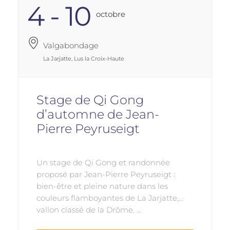
4 - 10
Octobre
Valgabondage
La Jarjatte, Lus la Croix-Haute
Stage de Qi Gong
d’automne de Jean-
Pierre Peyruseigt
Un stage de Qi Gong et randonnée
proposé par Jean-Pierre Peyruseigt :
bien-être et pleine nature dans les
couleurs flamboyantes de La Jarjatte,
vallon classé de la Drôme. ...