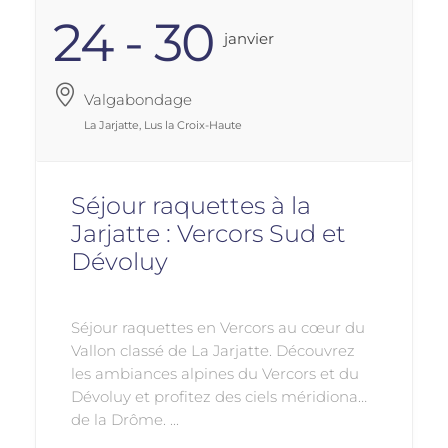
24 - 30
Janvier
Valgabondage
La Jarjatte, Lus la Croix-Haute
Séjour raquettes à la
Jarjatte : Vercors Sud et
Dévoluy
Séjour raquettes en Vercors au cœur du
Vallon classé de La Jarjatte. Découvrez
les ambiances alpines du Vercors et du
Dévoluy et profitez des ciels méridionaux
de la Drôme. ...