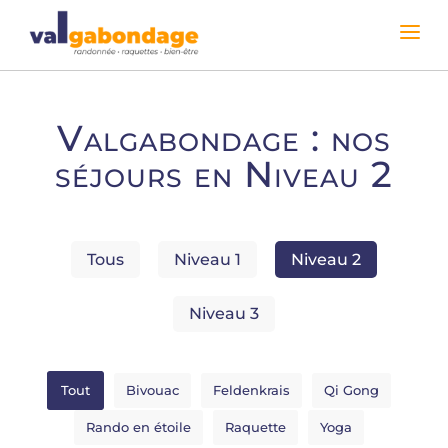
Valgabondage : nos
séjours en Niveau 2
Tous
Niveau 1
Niveau 2
Niveau 3
Tout
Bivouac
Feldenkrais
Qi Gong
Rando en étoile
Raquette
Yoga