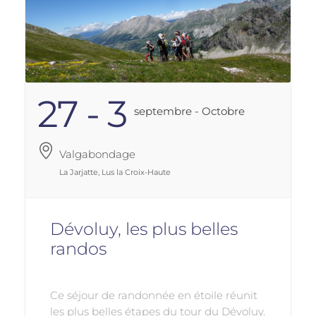
27
- 3
Septembre
- Octobre
Valgabondage
La Jarjatte, Lus la Croix-Haute
Dévoluy, les plus belles
randos
Ce séjour de randonnée en étoile réunit
les plus belles étapes du tour du Dévoluy.