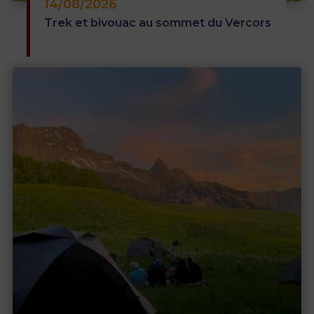
14/08/2026
/5
Trek et bivouac au sommet du Vercors
Un super séjour dans un cadre magnifique.
Les animateurs sont au top et super
agréables. Les repas sont excellents, tout est
parfait. Nous avons passé un excellent
moment de détente , entre marche et yoga
dans la bienveillance et la bonne humeur .
Nous recommandons ce séjour.
Merci pour ce retour et votre enthousiasme
vis-à-vis de votre expérience avec nous en
randonnée et yoga. Ce sera un plaisir de vous