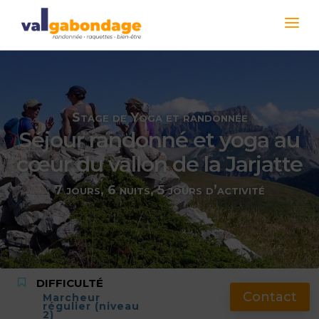
Stage de Yoga et randonnée
Séjour randonné et yoga au
cœur du vallon de la Jarjatte
7 jours, 6 nuits, 5 jours d’activité
DIFFICULTÉ
Contact
Marcheur
régulier (niveau
2)