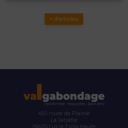
+ d'articles
Un séjour ressourçant et parfaitement
organisé ! Le hatha yoga proposé par Cathy est
de grande qualité : attention à chacun, et un
vrai travail sur la respiration. Les randonnées
encadrées par Jean-Marc permettent de
découvrir des paysages superbes, avec des
itinéraires adaptés au niveau du/des groupe(s)
et une ambiance très conviviale. Les repas sont
délicieux, préparés avec des produits frais,
locaux et cuisinés avec soin. L’hébergement
450 route de Plainie
est confortable, très propre, et le programme
La Jarjatte
bien rythmé : chaque journée est bien remplie !
En bref, un séjour en groupe que je
26620 Lus la Croix-Haute