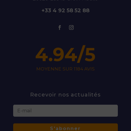
recommande.
+33 4 92 58 52 88
Merci pour ce très sympathique retour sur ce
séjour rando et yoga ! A bientôt peut-être pour
de belles randos en Vercors.
En savoir plus sur la note client
Publié par Dutrieux le 03-08-2025
4.94/5
Séjour "YOGA ET RANDO DANS LE VALLON DE
LA JARJATTE"
MOYENNE SUR 1184 AVIS
5
/5
Recevoir nos actualités
S'abonner