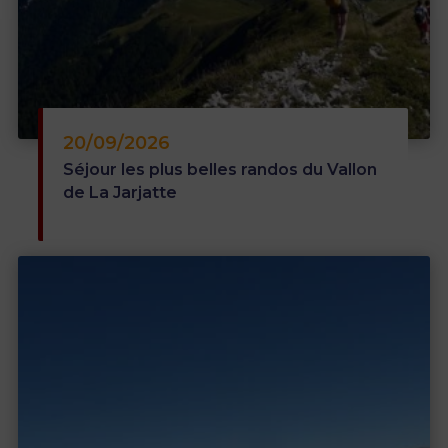
repas, l'ambiance générale, le cadre.
Un grand merci. Nous avons été très heureux
de partager ce séjour yoga et rando avec vous
dans le vallon de La Jarjatte. Au plaisir !
En savoir plus sur la note client
20/09/2026
Publié par Morge le 18-07-2026
Séjour les plus belles randos du Vallon
Séjour "YOGA ET RANDO DANS LE VALLON DE
LA JARJATTE"
de La Jarjatte
5
/5