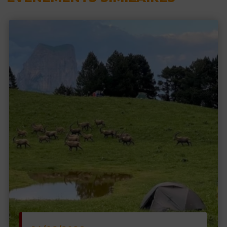
Séjour bien organisé et déroulement agréable.
Bonjour et merci pour ce retour d'expérience
sur le séjour yoga et rando à La Jarjatte. Au
plaisir !
En savoir plus sur la note client
Publié par Duclos le 02-08-2026
Séjour "YOGA ET RANDO DANS LE VALLON DE
LA JARJATTE"
5