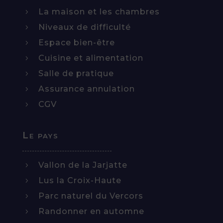
En savoir plus sur la note client
La maison et les chambres
5
Publié par Sylviane le 27-07-2025
Séjour "YOGA ET RANDO DANS LE VALLON DE
Niveaux de difficulté
5
LA JARJATTE"
Espace bien-être
5
Cuisine et alimentation
5
5
Salle de pratique
5
/5
Assurance annulation
5
CGV
5
Le pays
Vallon de la Jarjatte
5
Lus la Croix-Haute
5
Enchantée de mon séjour, cadre magnifique,
Parc naturel du Vercors
5
équipe très sympathique, activités très bien
Randonner en automne
5
organisées, confort et restauration parfaits.