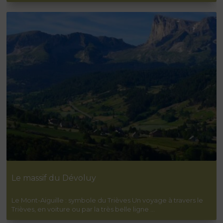
Mille mercis ! Ce fût un plaisir de te revoir à La
Jarjatte après ces toutes ces années et de
partager toutes ces aventures avec un groupe
très sympathique.
En savoir plus sur la note client
Publié par LEBRAT le 21-06-2026
Séjour "YOGA ET RANDO DANS LE VALLON DE
LA JARJATTE"
5
/5
Le massif du Dévoluy
Le Mont-Aiguille : symbole du Trièves Un voyage à travers le
Trièves, en voiture ou par la très belle ligne …