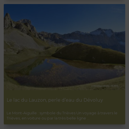
Super organisation, accueil convivial et
personnalisé : ce sejour fut une vraie bouffée
d'oxygène et source de zenitude !!
Merci pour ce retour sur ton expérience au
Valgabondage. Si tu es reparti avec plus
d'énergie que celle dépensée sur les sentiers
c'est que nous avons bien travaillé ! Au plaisir.
En savoir plus sur la note client
Publié par Boutry le 21-06-2026
Séjour "YOGA ET RANDO DANS LE VALLON DE
LA JARJATTE"
Le lac du Lauzon, perle d’eau du Dévoluy
5
Le Mont-Aiguille : symbole du Trièves Un voyage à travers le
/5
Trièves, en voiture ou par la très belle ligne …