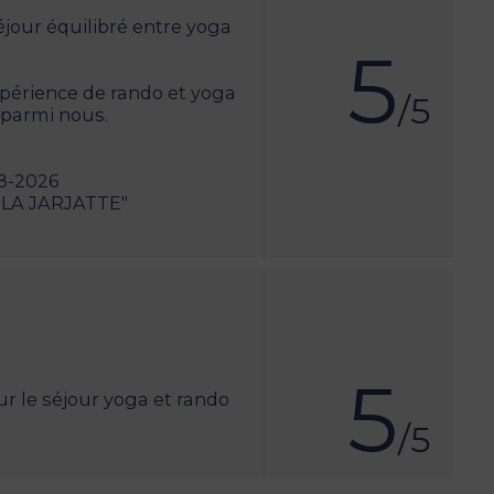
jour équilibré entre yoga
5
périence de rando et yoga
/5
r parmi nous.
8-2026
 LA JARJATTE"
5
ur le séjour yoga et rando
/5