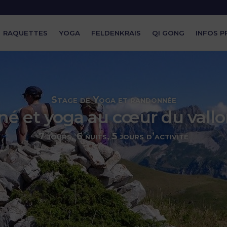
RAQUETTES
YOGA
FELDENKRAIS
QI GONG
INFOS P
Stage de Yoga et randonnée
é et yoga au cœur du vallon
7 jours, 6 nuits, 5 jours d’activité