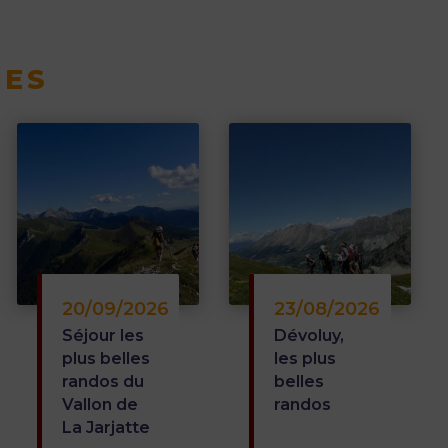
 LA JARJATTE"
RES
s animateurs sont au top
out est parfait. Nous
5
 entre marche et yoga
Nous recommandons ce
/5
-à-vis de votre expérience
sir de vous revoir dans le
20/09/2026
23/08/2026
Séjour les
Dévoluy,
plus belles
les plus
randos du
belles
 LA JARJATTE"
Vallon de
randos
La Jarjatte